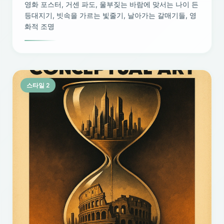
영화 포스터, 거센 파도, 울부짖는 바람에 맞서는 나이 든
등대지기, 빗속을 가르는 빛줄기, 날아가는 갈매기들, 영
화적 조명
스타일 2