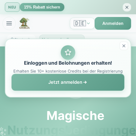
NEU
15% Rabatt sichern
🇩🇪
Anmelden
Startseite
Nutzungsbedingungen - GhibliIA | Bezaubernde kreative Vereinbarung
Einloggen und Belohnungen erhalten!
Erhalten Sie 10+ kostenlose Credits bei der Registrierung
Jetzt anmelden
Magische
Nutzungsbedingung
✦
✨
✨
✨
✦