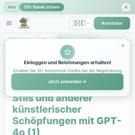
NEU
15% Rabatt sichern
🇩🇪
Anmelden
Startseite
Blog
Erkundung des Ghibli-Stils und anderer künstlerischer Schöpfungen mit GPT-4o (1) | GhibliIA Blog
Einloggen und Belohnungen erhalten!
27. April 2025
5 Min. Lesezeit
Erhalten Sie 10+ kostenlose Credits bei der Registrierung
Jetzt anmelden
Erkundung des Ghibli-
Stils und anderer
künstlerischer
Schöpfungen mit GPT-
4o (1)