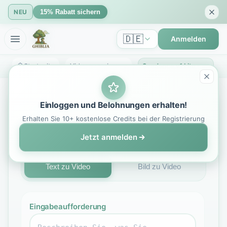
NEU
15% Rabatt sichern
🇩🇪
Anmelden
Startseite
Videogenerierung
Seedance v1 Lite - KI-Videogenerierung | Text-zu-Video & Bild-zu-Video Creator
Einloggen und Belohnungen erhalten!
KI-Videogenerator
Erhalten Sie 10+ kostenlose Credits bei der Registrierung
Seedance v1 Lite
Jetzt anmelden
Text zu Video
Bild zu Video
Eingabeaufforderung