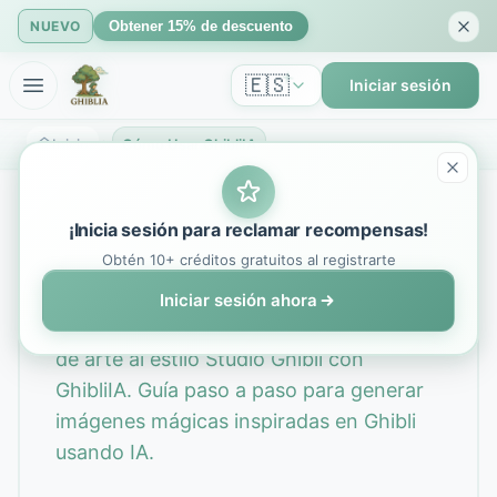
NUEVO
Obtener 15% de descuento
🇪🇸
Iniciar sesión
Inicio
Cómo Usar GhibliIA
¡Inicia sesión para reclamar recompensas!
Cómo Usar GhibliIA
Obtén 10+ créditos gratuitos al registrarte
Iniciar sesión ahora
Aprende a crear impresionantes obras
de arte al estilo Studio Ghibli con
GhibliIA. Guía paso a paso para generar
imágenes mágicas inspiradas en Ghibli
usando IA.