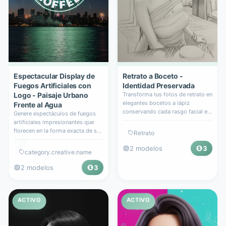
Espectacular Display de
Retrato a Boceto -
Fuegos Artificiales con
Identidad Preservada
Logo - Paisaje Urbano
Transforma tus fotos de retrato en
elegantes bocetos a lápiz
Frente al Agua
conservando cada rasgo facial e
Genere espectáculos de fuegos
identidad.
artificiales impresionantes que
florecen en la forma exacta de su
Retrato
logo sobre un hermoso paisaje
urbano frente al agua de noche.
2
modelos
3
category.creative.name
2
modelos
3
ACTIVO
ACTIVO