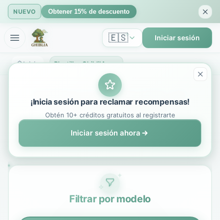
NUEVO
Obtener 15% de descuento
🇪🇸
Iniciar sesión
Inicio
Plantillas GhibliIA - Plantillas de Arte IA Estilo Studio Ghibli
Explora la Colección de
¡Inicia sesión para reclamar recompensas!
Plantillas GhibliIA
Obtén 10+ créditos gratuitos al registrarte
Iniciar sesión ahora
✦
✧
Filtrar por modelo