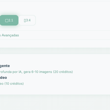
▢
▯
1:1
3:4
s Avançadas
gente
rofunda por IA, gera 6-10 imagens (20 créditos)
ídeo
eo (10 créditos)