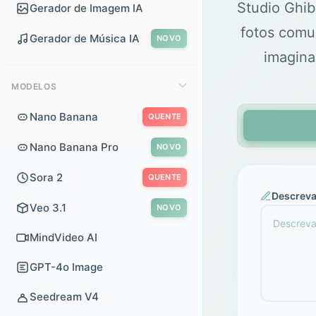
Studio Ghib
Gerador de Imagem IA
fotos com
Gerador de Música IA
NOVO
imagina
MODELOS
Nano Banana
QUENTE
Nano Banana Pro
NOVO
Sora 2
QUENTE
Descreva
Veo 3.1
NOVO
MindVideo AI
GPT-4o Image
Seedream V4