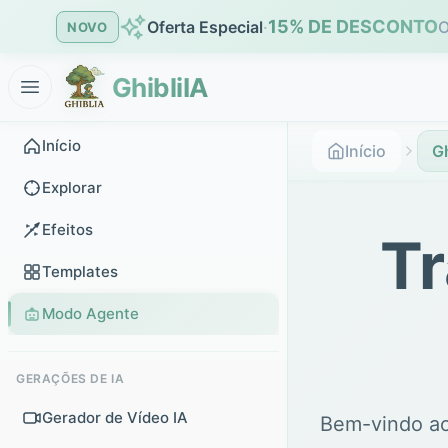
15% DE DESCONTO
Oferta Especial
·
O
NOVO
GhibliIA
Início
Início
Gh
Explorar
Efeitos
T
Templates
Modo Agente
GERAÇÕES DE IA
Gerador de Vídeo IA
Bem-vindo a