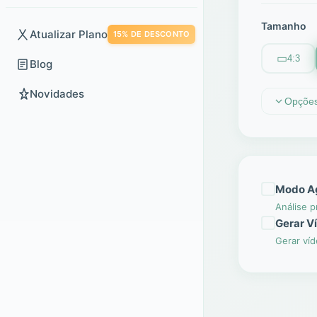
Tamanho
Atualizar Plano
15% DE DESCONTO
▭
4:3
Blog
Novidades
Opçõe
Modo A
Análise p
Gerar V
Gerar víd