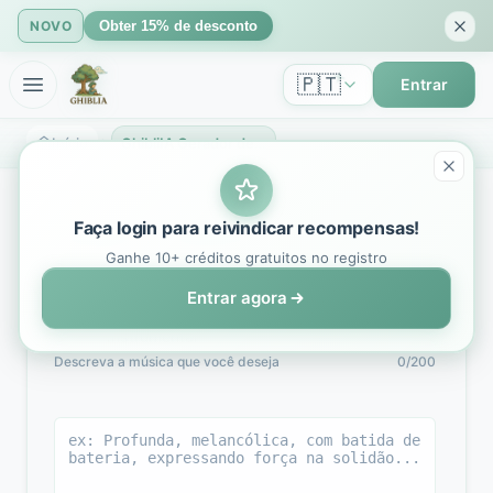
NOVO
Obter 15% de desconto
🇵🇹
Entrar
Início
GhibliIA Gerador de Música AI | Crie Canções Originais
Faça login para reivindicar recompensas!
Gerador de música IA
Ganhe 10+ créditos gratuitos no registro
Entrar agora
Simples
Personalizado
v3.5
Instrumental
Descreva a música que você deseja
0/200