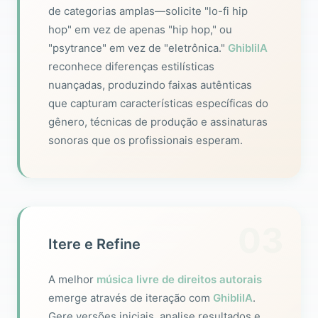
de categorias amplas—solicite "lo-fi hip
hop" em vez de apenas "hip hop," ou
"psytrance" em vez de "eletrônica."
GhibliIA
reconhece diferenças estilísticas
nuançadas, produzindo faixas autênticas
que capturam características específicas do
gênero, técnicas de produção e assinaturas
sonoras que os profissionais esperam.
03
Itere e Refine
A melhor
música livre de direitos autorais
emerge através de iteração com
GhibliIA
.
Gere versões iniciais, analise resultados e