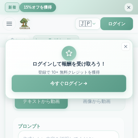
15%オフを獲得
新着
🇯🇵
ログイン
ホーム
Image To Video AI: 静止画像をAIで動画に変換 | GhibliIA
ログインして報酬を受け取ろう！
AI動画生成
登録で 10+ 無料クレジットを獲得
Sora 2
今すぐログイン
テキストから動画
画像から動画
プロンプト