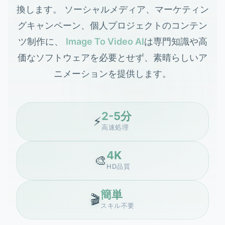
換します。 ソーシャルメディア、マーケティン
グキャンペーン、個人プロジェクトのコンテン
ツ制作に、
Image To Video AI
は専門知識や高
価なソフトウェアを必要とせず、素晴らしいア
ニメーションを提供します。
2-5分
⚡
高速処理
4K
🎨
HD品質
簡単
🎬
スキル不要