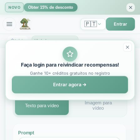
NOVO
Obter 15% de desconto
🇵🇹
Entrar
Início
IA de Imagem para Vídeo: Transforme Imagens Estáticas em Vídeo com IA | GhibliIA
Faça login para reivindicar recompensas!
Gerador de Vídeo com IA
Ganhe 10+ créditos gratuitos no registro
Sora 2
Entrar agora
Imagem para
Texto para vídeo
vídeo
Prompt