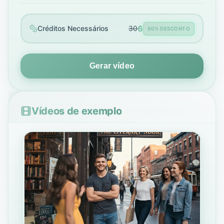
6
Créditos Necessários
30
80% DESCONTO
Gerar vídeo
Vídeos de exemplo