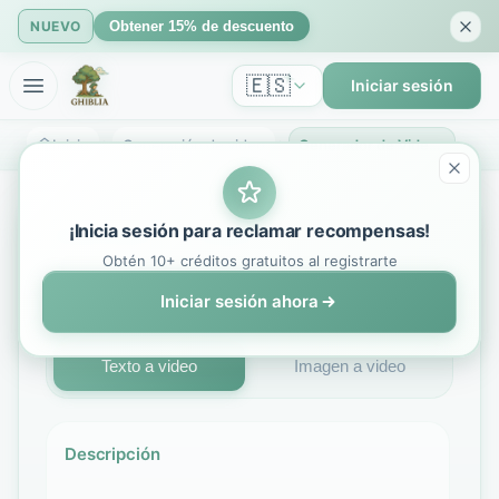
NUEVO
Obtener 15% de descuento
🇪🇸
Iniciar sesión
Inicio
Generación de video
Generador de Videos AI Sora2 - Crea Videos desde Texto e Imágenes | GhibliIA
¡Inicia sesión para reclamar recompensas!
Generador de Video IA
Obtén 10+ créditos gratuitos al registrarte
Sora 2
Iniciar sesión ahora
Texto a video
Imagen a video
Descripción