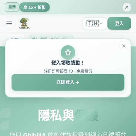
最新
享 15% 折扣
🇹🇼
登入
首頁
隱私政策 - GhibliIA | AI 藝術生成器隱私保護
登入領取獎勵！
註冊即可獲得 10+ 免費積分
立即登入
隱私與
保護
您與
GhibliIA
的創作旅程受到細心且透明的