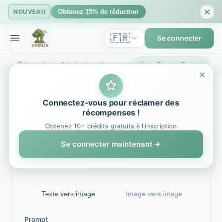
NOUVEAU
Obtenez 15% de réduction
🇫🇷
Se connecter
Accueil
Génération d'Images
Nano Banana Pro : Générateur d'images IA 4K de Google | GhibliIA
Connectez-vous pour réclamer des
Générateur d'Images IA
récompenses !
Nano Banana Pro
Obtenez 10+ crédits gratuits à l'inscription
Se connecter maintenant
Propulsé par l'API officielle Google Nano Banana
Pro
Texte vers image
Image vers image
Prompt