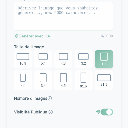
Générer avec l'IA
0/2000
Taille de l'Image
16:9
5:4
4:3
3:2
1:1
21:9
2:3
3:4
4:5
9:16
Nombre d'Images
Visibilité Publique