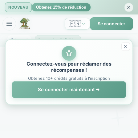
NOUVEAU
Obtenez 15% de réduction
🇫🇷
Se connecter
Accueil
Connexion GhibliIA - Accédez au Générateur d'Art IA Studio Ghibli
Connectez-vous pour réclamer des
récompenses !
Obtenez 10+ crédits gratuits à l'inscription
Se connecter maintenant