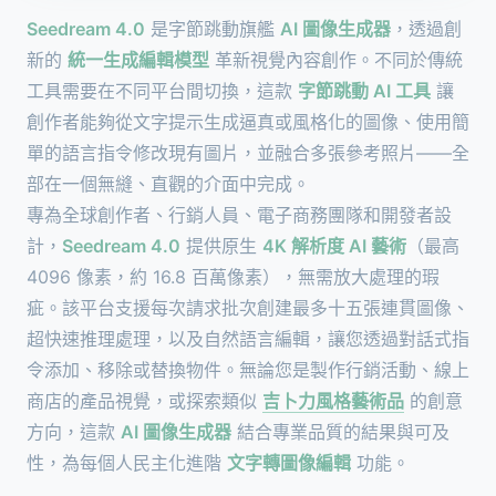
Seedream 4.0
是字節跳動旗艦
AI 圖像生成器
，透過創
新的
統一生成編輯模型
革新視覺內容創作。不同於傳統
工具需要在不同平台間切換，這款
字節跳動 AI 工具
讓
創作者能夠從文字提示生成逼真或風格化的圖像、使用簡
單的語言指令修改現有圖片，並融合多張參考照片——全
部在一個無縫、直觀的介面中完成。
專為全球創作者、行銷人員、電子商務團隊和開發者設
計，
Seedream 4.0
提供原生
4K 解析度 AI 藝術
（最高
4096 像素，約 16.8 百萬像素），無需放大處理的瑕
疵。該平台支援每次請求批次創建最多十五張連貫圖像、
超快速推理處理，以及自然語言編輯，讓您透過對話式指
令添加、移除或替換物件。無論您是製作行銷活動、線上
商店的產品視覺，或探索類似
吉卜力風格藝術品
的創意
方向，這款
AI 圖像生成器
結合專業品質的結果與可及
性，為每個人民主化進階
文字轉圖像編輯
功能。