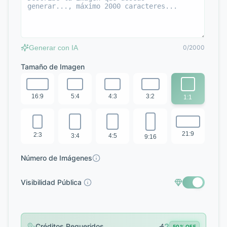
Generar con IA
0/2000
Tamaño de Imagen
16:9
5:4
4:3
3:2
1:1
21:9
2:3
3:4
4:5
9:16
Número de Imágenes
Visibilidad Pública
2
Créditos Requeridos
4
50% OFF