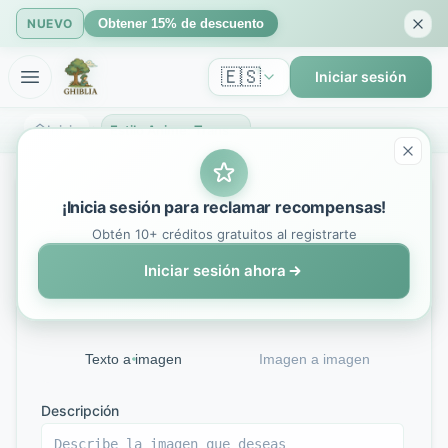
NUEVO
Obtener 15% de descuento
🇪🇸
Iniciar sesión
Inicio
Estilo Anime: Transforma tus ideas en impresionantes imágenes de anime - GhibliIA
Anime Style
¡Inicia sesión para reclamar recompensas!
Obtén 10+ créditos gratuitos al registrarte
Nano Banana
Iniciar sesión ahora
Powered by Advanced AI Anime Style Technology
Texto a imagen
Imagen a imagen
Descripción