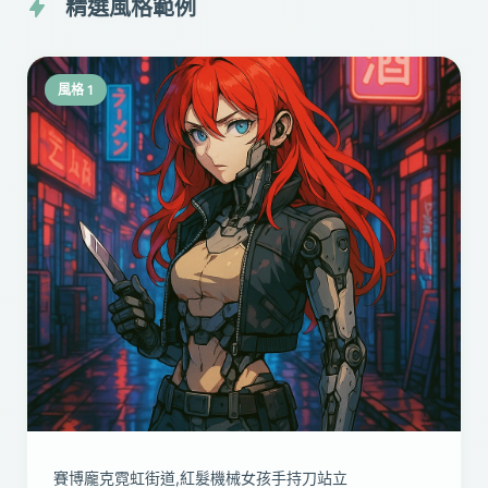
精選風格範例
風格 1
賽博龐克霓虹街道,紅髮機械女孩手持刀站立