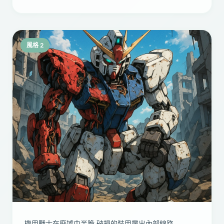
風格 2
機甲戰士在廢墟中半跪,破損的裝甲露出內部線路