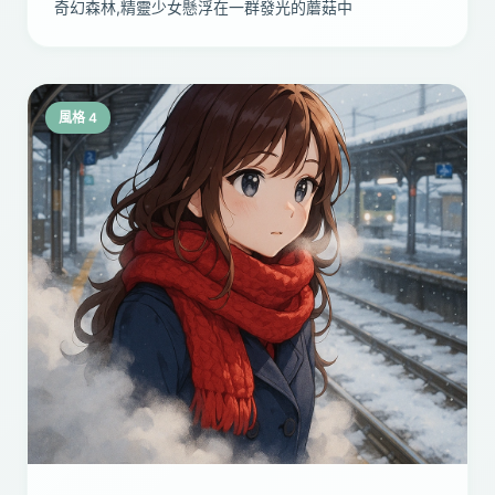
奇幻森林,精靈少女懸浮在一群發光的蘑菇中
風格 4